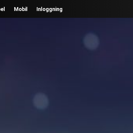
el
Mobil
Inloggning