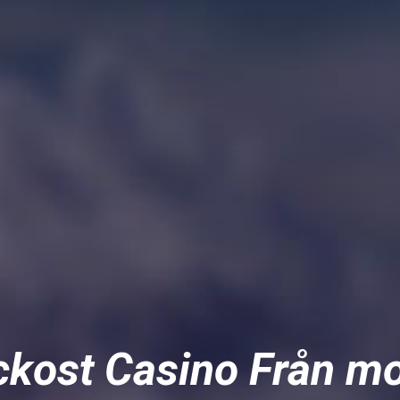
ckost Casino Från mo