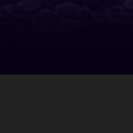
a ner och installera något på din mobila enhet. Du kan använda
ig via en mobil webbläsare.
a bonusar och vinster. Slösa inte tid på att installera appen,