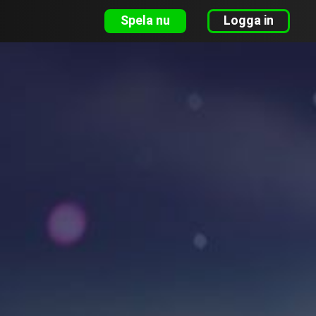
Spela nu
Logga in