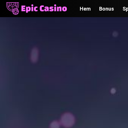
Hem
Bonus
Sp