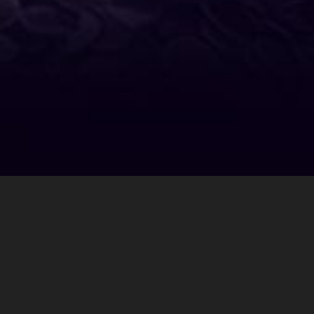
Apps
Vi bryr oss om dig och dina mobila enheter, så vår underhålln
vår tjänst och dina favoritspel på vilken mobil enhet som he
Du öppnar även en hemsida som är optimerad för alla mobila enhe
börja spela redan nu via Lyckost Mobile!