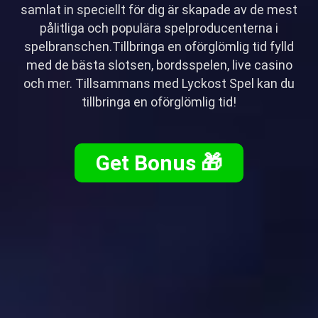
samlat in speciellt för dig är skapade av de mest
pålitliga och populära spelproducenterna i
spelbranschen.Tillbringa en oförglömlig tid fylld
med de bästa slotsen, bordsspelen, live casino
och mer. Tillsammans med Lyckost Spel kan du
tillbringa en oförglömlig tid!
Get Bonus 🎁